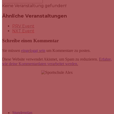
Keine Veranstaltung gefunden!
Ähnliche Veranstaltungen
PRV Event
NXT Event
Schreibe einen Kommentar
Sie müssen
eingeloggt sein
um Kommentare zu posten.
Diese Website verwendet Akismet, um Spam zu reduzieren.
Erfahre,
wie deine Kommentardaten verarbeitet werden.
SPORTSCHULE ALEX GmbH
Hüttenstraße 41
40215 Düsseldorf
uzza@sportschule-alex.de
+49(0)211 38830324
Stundenplan