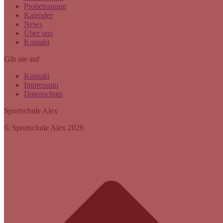
Probetraining
Kalender
News
Über uns
Kontakt
Gib nie auf
Kontakt
Impressum
Datenschutz
Sportschule Alex
© Sportschule Alex 2026
t
T