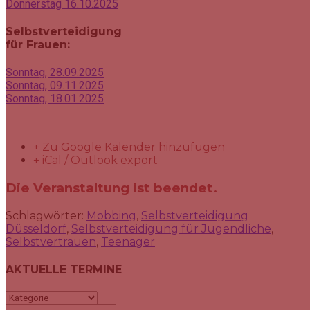
Donnerstag 16.10.2025
Selbstverteidigung
für Frauen:
Sonntag, 28.09.2025
Sonntag,
09.11.2025
Sonntag,
18.01.2025
+ Zu Google Kalender hinzufügen
+ iCal / Outlook export
Die Veranstaltung ist beendet.
Schlagwörter:
Mobbing
,
Selbstverteidigung
Düsseldorf
,
Selbstverteidigung für Jugendliche
,
Selbstvertrauen
,
Teenager
AKTUELLE TERMINE