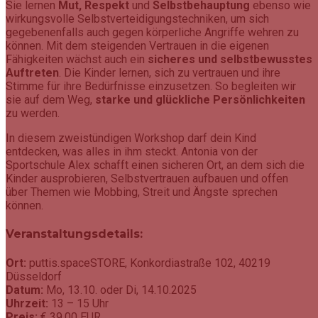
Sie lernen
Mut, Respekt
und
Selbstbehauptung
ebenso wie
wirkungsvolle Selbstverteidigungstechniken, um sich
gegebenenfalls auch gegen körperliche Angriffe wehren zu
können. Mit dem steigenden Vertrauen in die eigenen
Fähigkeiten wächst auch ein
sicheres und selbstbewusstes
Auftreten
. Die Kinder lernen, sich zu vertrauen und ihre
Stimme für ihre Bedürfnisse einzusetzen. So begleiten wir
sie auf dem Weg,
starke und glückliche Persönlichkeiten
zu werden.
In diesem zweistündigen Workshop darf dein Kind
entdecken, was alles in ihm steckt. Antonia von der
Sportschule Alex schafft einen sicheren Ort, an dem sich die
Kinder ausprobieren, Selbstvertrauen aufbauen und offen
über Themen wie Mobbing, Streit und Ängste sprechen
können.
Veranstaltungsdetails:
Ort:
puttis.spaceSTORE, Konkordiastraße 102, 40219
Düsseldorf
Datum:
Mo, 13.10. oder Di, 14.10.2025
Uhrzeit:
13 – 15 Uhr
Preis:
€ 39,00 EUR