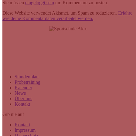
Sie müssen
eingeloggt sein
um Kommentare zu posten.
Diese Website verwendet Akismet, um Spam zu reduzieren.
Erfahre,
wie deine Kommentardaten verarbeitet werden.
SPORTSCHULE ALEX GmbH
Hüttenstraße 41
40215 Düsseldorf
uzza@sportschule-alex.de
+49(0)211 38830324
Stundenplan
Probetraining
Kalender
News
Über uns
Kontakt
Gib nie auf
Kontakt
Impressum
Datenschutz