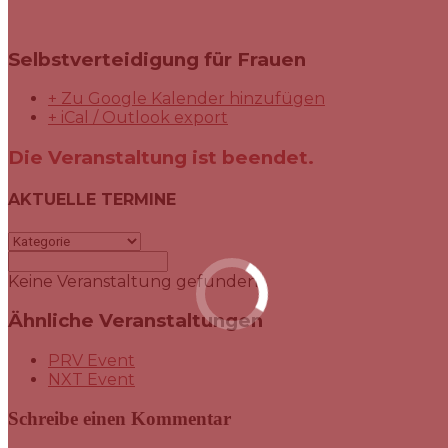
Selbstverteidigung für Frauen
+ Zu Google Kalender hinzufügen
+ iCal / Outlook export
Die Veranstaltung ist beendet.
AKTUELLE TERMINE
Keine Veranstaltung gefunden!
Ähnliche Veranstaltungen
PRV Event
NXT Event
Schreibe einen Kommentar