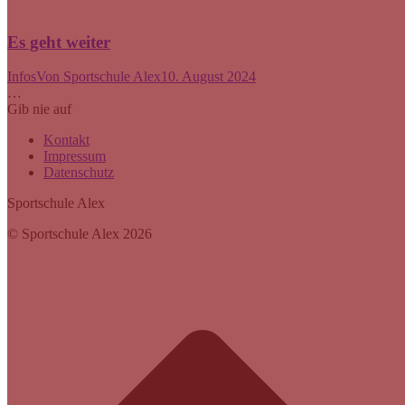
Es geht weiter
Infos
Von
Sportschule Alex
10. August 2024
…
Gib nie auf
Kontakt
Impressum
Datenschutz
Sportschule Alex
© Sportschule Alex 2026
t
T