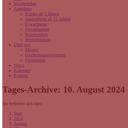
Stundenplan
Angebote
Kinder ab 5 Jahren
Jugendliche ab 15 Jahren
Erwachsene
Privattraining
Kooperation
Weiterbildung
Über uns
Meister
Hochleistungszentrum
Fundament
News
Kalender
Kontakt
Tages-Archive:
10. August 2024
Sie befinden sich hier:
Start
2024
August