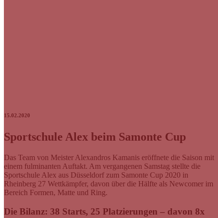
15.02.2020
Sportschule Alex beim Samonte Cup
Das Team von Meister Alexandros Kamanis eröffnete die Saison mit
einem fulminanten Auftakt. Am vergangenen Samstag stellte die
Sportschule Alex aus Düsseldorf zum Samonte Cup 2020 in
Rheinberg 27 Wettkämpfer, davon über die Hälfte als Newcomer im
Bereich Formen, Matte und Ring.
Die Bilanz: 38 Starts, 25 Platzierungen – davon 8x