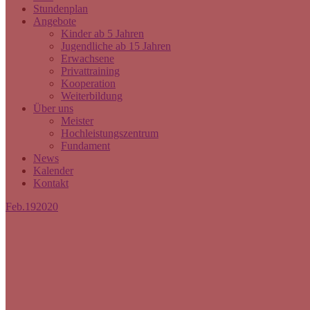
Stundenplan
Angebote
Kinder ab 5 Jahren
Jugendliche ab 15 Jahren
Erwachsene
Privattraining
Kooperation
Weiterbildung
Über uns
Meister
Hochleistungszentrum
Fundament
News
Kalender
Kontakt
Feb.
19
2020