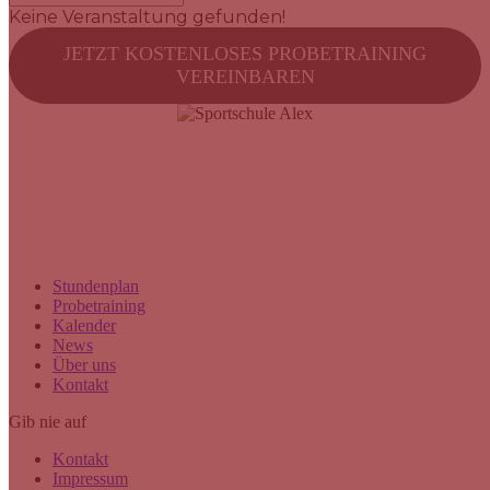
Keine Veranstaltung gefunden!
JETZT KOSTENLOSES PROBETRAINING
VEREINBAREN
SPORTSCHULE ALEX GmbH
Hüttenstraße 41
40215 Düsseldorf
uzza@sportschule-alex.de
+49(0)211 38830324
Stundenplan
Probetraining
Kalender
News
Über uns
Kontakt
Gib nie auf
Kontakt
Impressum